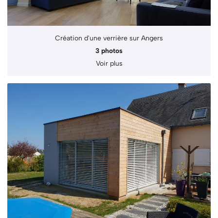
Création d'une verrière sur Angers
3 photos
Voir plus
Une question 
ACCUEIL
ÉTUDE
02 41 79 01 01
RÉNOVATION
ONSTRUCTION
Rejoignez-nous
S RÉALISATIONS
AVIS