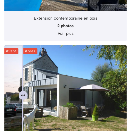
ACTUALITÉS
Restez infor
Extension contemporaine en bois
2 photos
Inscription Newsle
CONTACT
Voir plus
Avant
Après