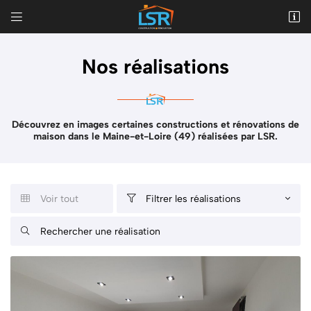


2 Rue Edouard Langade
49100 ANGERS
02 41 79 01 01
Nos réalisations
Découvrez en images certaines constructions et rénovations de
maison dans le Maine-et-Loire (49) réalisées par LSR.
Voir tout
Filtrer les réalisations


Adresse email de réception


Recopier le code ci-contre

Rafraîchir le captcha
